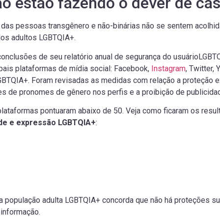
ão estão fazendo o dever de ca
das pessoas transgênero e não-binárias não se sentem acolhida
dos adultos LGBTQIA+.
conclusões de seu relatório anual de segurança do usuárioLGBT
ipais plataformas de mídia social: Facebook,
Instagram
, Twitter,
BTQIA+. Foram revisadas as medidas com relação a proteção exp
de pronomes de gênero nos perfis e a proibição de publicidade 
plataformas pontuaram abaixo de 50. Veja como ficaram os resu
ade e expressão LGBTQIA+
:
população adulta LGBTQIA+ concorda que não há proteções sufi
sinformação.