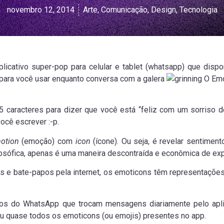
novembro 12, 2014
Arte
,
Comunicação
,
Design
,
Tecnologia
icativo super-pop para celular e tablet (whatsapp) que disp
 para você usar enquanto conversa com a galera
O Emoj
5 caracteres para dizer que você está “feliz com um sorriso de
ocê escrever :-p.
otion
(emoção) com
icon
(ícone). Ou seja, é revelar sentimen
osófica, apenas é uma maneira descontraída e econômica de ex
ns e bate-papos pela internet, os emoticons têm representaçõ
os do WhatsApp que trocam mensagens diariamente pelo apl
u quase todos os emoticons (ou emojis) presentes no app.