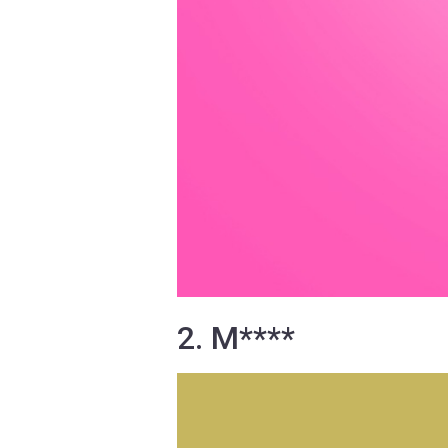
2. M****