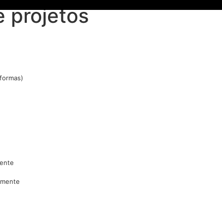
 projetos
Cases
Serviços
Blog
Contato
aformas)
iente
lmente