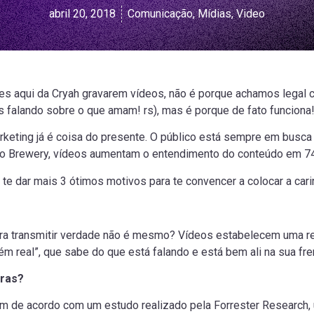
abril 20, 2018
Comunicação
,
Mídias
,
Video
s aqui da Cryah gravarem vídeos, não é porque achamos legal co
falando sobre o que amam! rs), mas é porque de fato funciona
eting já é coisa do presente. O público está sempre em busca d
o Brewery, vídeos aumentam o entendimento do conteúdo em 7
e dar mais 3 ótimos motivos para te convencer a colocar a carin
ra transmitir verdade não é mesmo? Vídeos estabelecem uma re
uém real”, que sabe do que está falando e está bem ali na sua fre
vras?
m de acordo com um estudo realizado pela Forrester Research, 