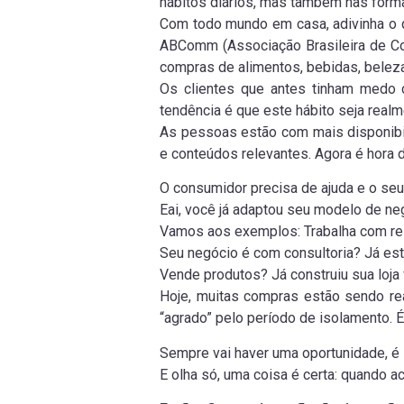
hábitos diários, mas também nas forma
Com todo mundo em casa, adivinha o q
ABComm (Associação Brasileira de Com
compras de alimentos, bebidas, belez
Os clientes que antes tinham medo de
tendência é que este hábito seja rea
As pessoas estão com mais disponibil
e conteúdos relevantes. Agora é hora d
O consumidor precisa de ajuda e o seu
Eai, você já adaptou seu modelo de neg
Vamos aos exemplos: Trabalha com res
Seu negócio é com consultoria? Já est
Vende produtos? Já construiu sua loja 
Hoje, muitas compras estão sendo r
“agrado” pelo período de isolamento. É 
Sempre vai haver uma oportunidade, é s
E olha só, uma coisa é certa: quando