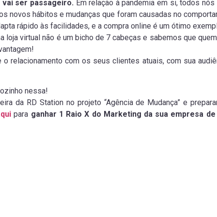
o vai ser passageiro.
Em relação à pandemia em si, todos nós 
 os novos hábitos e mudanças que foram causadas no comportam
pta rápido às facilidades, e a compra online é um ótimo exempl
ma loja virtual não é um bicho de 7 cabeças e sabemos que que
svantagem!
e o relacionamento com os seus clientes atuais, com sua audiê
sozinho nessa!
eira da RD Station no projeto “Agência de Mudança” e prepa
qui
para
ganhar 1 Raio X do Marketing da sua empresa de