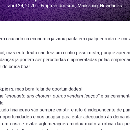
abril 24, 2020
Empreendorismo
,
Marketing
,
Novidades
m causado na economia já virou pauta em qualquer roda de conv
cil, mas este texto não terá um cunho pessimista, porque apes
danças já podem ser percebidas e aproveitadas pelas empresas
r de coisa boa!
pix rs, mas bora falar de oportunidades!
ue
“enquanto uns choram, outros vendem lenços”
e sinceramente
do.
o financeiro vão sempre existir, e isto é independente de pan
r oportunidades e nos adaptar para estar adequados às demand
ar em casa e evitar aglomerações mudou muito a rotina das p