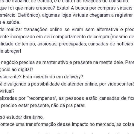
s de trabalho, de estudo, e é claro: nas relações de consumo.
ue foi que mais cresceu? Exato! A busca por compras virtuais 
ércio Eletrônico), algumas lojas virtuais chegaram a regist
a e saúde.
 realizar transações online se viram sem alternativa e prec
lmente incorporado em seu comportamento de compra (mesmo dep
idade de tempo, ansiosas, preocupadas, cansadas de notícias 
e abraçar!
 negócio precisa se manter ativo e presente na mente dele. Par
ócio ao digital?
taurante? Está investindo em delivery?
á divulgando a possibilidade de atender online, por videoconfer
virtual?
ealizadas por “recompensa”, as pessoas estão cansadas de f
preciso estar presente, não dá pra parar.
ó estudar direitinho.
 acontece uma transformação desse impacto no mercado, as coisa